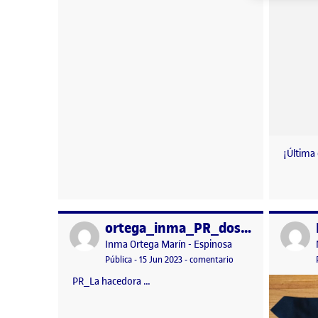
¡Última
ortega_inma_PR_dosier_proceso
Publicado por
Publicad
Publicado por
Inma Ortega Marín - Espinosa
Visibilidad:
Fecha de publicación
en ortega_inma_PR_d
Pública
-
15 Jun 2023
-
comentario
PR_La hacedora …