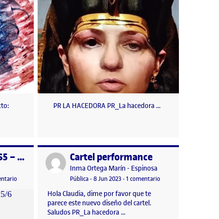
cto:
PR LA HACEDORA PR_La hacedora …
PR: La hacedora: S5 – Post 5/6
Cartel performance
Publicado por
Publicado por
Inma Ortega Marín - Espinosa
n
, 2024 6:01 pm
en PR: La hacedora: S5 – Post 5/6
Visibilidad:
Fecha de publicación
8 junio, 2023 11:17 pm
en Cartel performance
ntario
Pública
-
8 Jun 2023
-
1 comentario
Hola Claudia, dime por favor que te
parece este nuevo diseño del cartel.
Saludos PR_La hacedora …