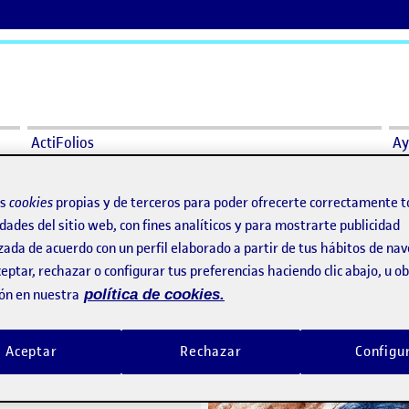
ActiFolios
Ay
os
cookies
propias y de terceros para poder ofrecerte correctamente t
dades del sitio web, con fines analíticos y para mostrarte publicidad
zada de acuerdo con un perfil elaborado a partir de tus hábitos de na
eptar, rechazar o configurar tus preferencias haciendo clic abajo, u 
ón en nuestra
política de cookies.
PR: La hacedora: S6 – Post 6/6
La hacedora
o por
Publicado por
Publicado por
Publicado por
Azazel Fernández Prado
Jens Gerl
Aceptar
Rechazar
Configu
Visibilidad:
Fecha de publicación
2 marzo, 2024 6:01 pm
en PR: La hacedora: S6 – Post 6/6
Visibilidad:
Fecha de publicació
16 junio
Pública
-
16 Jun 2023
-
comentario
Pública
-
16 Jun 2023
-
comen