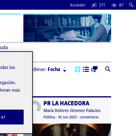
Acceder
211
87
uda
Ordenar:
Descendente
odas las
Ordenar:
Fecha
vegación.
obtener más
PR LA HACEDORA
Publicado por
Publicado por
Maria Dolores Jimenez Palacios
rar
n
, 2023 11:09 pm
en La hacedora
Visibilidad:
Fecha de publicación
en PR LA HACEDORA
tario
Pública
-
16 Jun 2023
-
comentario