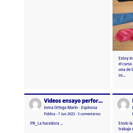
Estoy i
el curso
una de 
os…
Videos ensayo performance
Publicado por
Publicad
Publicado por
Inma Ortega Marín - Espinosa
Visibilidad:
Fecha de publicación
en Videos ensayo p
Pública
-
7 Jun 2023
-
3 comentarios
PR_La hacedora …
Envío la
trabajo