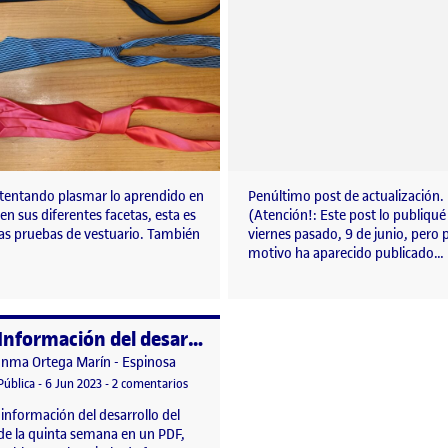
ntentando plasmar lo aprendido en
Penúltimo post de actualización.
 en sus diferentes facetas, esta es
(Atención!: Este post lo publiqué 
las pruebas de vestuario. También
viernes pasado, 9 de junio, pero 
motivo ha aparecido publicado…
Información del desarrollo del trabajo. Quinta semana
o por
Publicado por
Inma Ortega Marín - Espinosa
erformance
Visibilidad:
Fecha de publicación
en Información del desarrollo del trabajo. Quint
Pública
-
6 Jun 2023
-
2 comentarios
 información del desarrollo del
 de la quinta semana en un PDF,