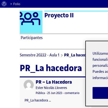
Acerca de WordPress
+ Folio
Logo Ágora
Proyecto II
Saltar al contenido
Participantes
Utilizam
Semestre 20222 - Aula 1
PR_La hacedora
funcionali
PR_La hacedora
personali
Puedes ac
informaci
PR – La Hacedora
Publicado por
Publicad
Publicado por
Ester Nicolás Lloveres
Visibilidad:
Fecha de publicación
en PR – La Hacedora
Pública
-
25 Jun 2023
-
comentario
PR_La hacedora …