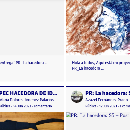
 entrega! PR_La hacedora …
Hola a todos, Aquí está mi proye
PR_La hacedora …
PEC HACEDORA DE IDEAS IIIA
o por
Publicado por
Publicado por
Publicado por
Maria Dolores Jimenez Palacios
Azazel Fernández Prado
osier_proceso
Visibilidad:
Fecha de publicación
14 junio, 2023 11:16 am
en PEC HACEDORA DE IDEAS IIIA
Visibilidad:
Fecha de publicació
2 marzo
Pública
-
14 Jun 2023
-
comentario
Pública
-
12 Jun 2023
-
1 come