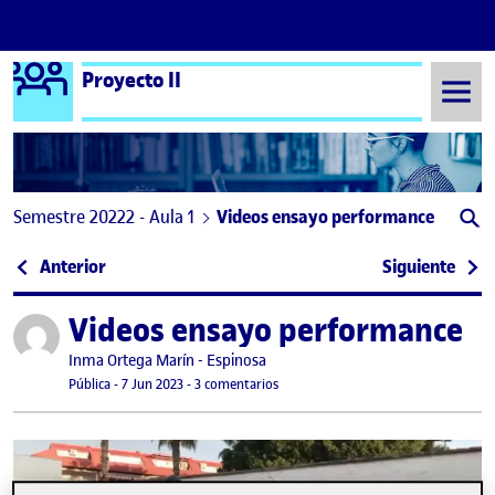
Logo Ágora
Proyecto II
Saltar al contenido
Semestre 20222 - Aula 1
Videos ensayo performance
Navegación de entradas
: Información del desarrollo del trabajo. Quinta 
: Car
Anterior
Siguiente
Videos ensayo performance
Publicado por
Publicado por
Inma Ortega Marín - Espinosa
Visibilidad:
Fecha de publicación
en Videos ensayo performance
Pública
-
7 Jun 2023
-
3 comentarios
Reproductor
de