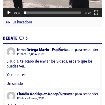
00:00
01:32
PR_La hacedora
CONTRIBUTIONS
EN VIDEOS ENSAYO PERFORMANCE
DEBATE
3
says:
Inma Ortega Marín - Espinosa
Accede para responder
Visibilidad:
Pública
7 junio, 2023
Claudia, te acabo de enviar los videos, espero que los
puedas ver.
Ya me dices.
Un saludo
says:
Claudia Rodriguez-Ponga Linares
Accede para responder
Visibilidad:
Pública
8 junio, 2023