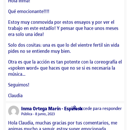
Hola Inma!
Qué emocionante!!!!
Estoy muy conmovida por estos ensayos y por ver el
trabajo en este estadío! Y pensar que hace unos meses
era solo una idea!
Solo dos cositas: una es que lo del vientre fertil sin vida
pides no se entiende muy bien.
Otra es que la acción es tan potente con la coreografía el
«spoken word» que haces que no se si es necesaria la
música…
Seguimos!
Claudia
says:
Inma Ortega Marín - Espinosa
Accede para responder
Visibilidad:
Pública
8 junio, 2023
Hola Claudia, muchas gracias por tus comentarios, me
animas mucho a seguir, estoy super emocionada.