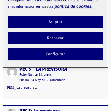
más información en nuestra
política de cookies.
Aceptar
Rechazar
PEC3_La previsora …
Configurar
PEC 3 – LA PREVISORA
Publicado por
Publicado por
Ester Nicolás Lloveres
Visibilidad:
Fecha de publicación
en PEC 3 – LA PREVISORA
Pública
-
14 May 2023
-
comentario
PEC3_La previsora …
PEC 3: La previsora
Publicado por