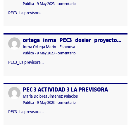
Visibilidad:
Fecha de publicación
en ortega_inma_PEC3_dosier_proy
Pública
-
9 May 2023
-
comentario
PEC3_La previsora …
ortega_inma_PEC3_dosier_proyecto.pdf
Publicado por
Publicado por
Inma Ortega Marín - Espinosa
Visibilidad:
Fecha de publicación
en ortega_inma_PEC3_dosier_proy
Pública
-
9 May 2023
-
comentario
PEC3_La previsora …
PEC 3 ACTIVIDAD 3 LA PREVISORA
Publicado por
Publicado por
Maria Dolores Jimenez Palacios
Visibilidad:
Fecha de publicación
en PEC 3 ACTIVIDAD 3 LA PREVISO
Pública
-
9 May 2023
-
comentario
PEC3_La previsora …