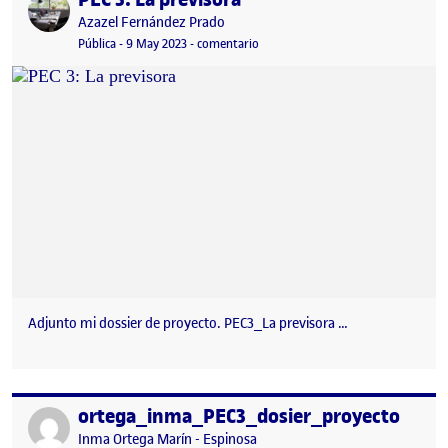
Publicado por
Azazel Fernández Prado
Visibilidad:
Fecha de publicación
2 marzo, 2024 6:01 pm
en PEC 3: La previsora
Pública
-
9 May 2023
-
comentario
Adjunto mi dossier de proyecto. PEC3_La previsora …
ortega_inma_PEC3_dosier_proyecto
Publicado por
Publicado por
Inma Ortega Marín - Espinosa