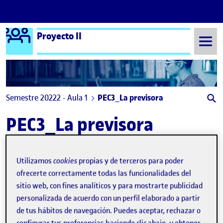
Logo Ágora
Proyecto II
Saltar al contenido
Semestre 20222 - Aula 1
PEC3_La previsora
PEC3_La previsora
La Previsora
Publicado por
Utilizamos
cookies
propias y de terceros para poder
Publicado por
Jens Gerl
ofrecerte correctamente todas las funcionalidades del
Visibilidad:
Fecha de publicación
15 mayo, 2023 12:41 am
en La Previsora
Pública
-
14 May 2023
-
comentario
sitio web, con fines analíticos y para mostrarte publicidad
personalizada de acuerdo con un perfil elaborado a partir
de tus hábitos de navegación. Puedes aceptar, rechazar o
configurar tus preferencias haciendo clic abajo, u obtener