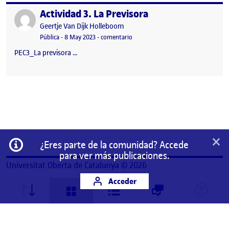
Actividad 3. La Previsora
Publicado por
Publicado por
Geertje Van Dijk Holleboom
Visibilidad:
Fecha de publicación
8 mayo, 2023 2:31 pm
en Actividad 3. La Previsora
Pública
-
8 May 2023
-
comentario
PEC3_La previsora …
×
Información
¿Eres parte de la comunidad? Accede
para ver más publicaciones.
Universitat Oberta de Catalunya © 2026
Acceder
Este es un espacio de trabajo personal de un/a
estudiante de la Universitat Oberta de Catalunya.