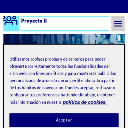
Logo Ágora
Proyecto II
Saltar al contenido
Semestre 20222 - Aula 1
Exhaustos y exuberantes
Utilizamos
cookies
propias y de terceros para poder
ofrecerte correctamente todas las funcionalidades del
Exhaustos y exuberantes
sitio web, con fines analíticos y para mostrarte publicidad
personalizada de acuerdo con un perfil elaborado a partir
Recapitulación
de tus hábitos de navegación. Puedes aceptar, rechazar o
Publicado por
Publicado por
configurar tus preferencias haciendo clic abajo, u obtener
Ester Nicolás Lloveres
Visibilidad:
Fecha de publicación
en Recapitulación
Pública
-
25 Jun 2023
-
comentario
más información en nuestra
política de cookies.
IDEA INICIAL Mi idea principal era la de realizar una crítica a la
forma de plantearse el ocio que tenemos en la cultura capitalista,
Aceptar
en la cual todo tiempo libre debe ser productivo de alguna
manera, idea que genera estrés y actividad mental y física similar