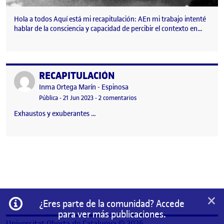
Hola a todos Aquí está mi recapitulación: AEn mi trabajo intenté
hablar de la consciencia y capacidad de percibir el contexto en…
RECAPITULACIÓN
Publicado por
Publicado por
Inma Ortega Marín - Espinosa
Visibilidad:
Fecha de publicación
en RECAPITULACIÓN
Pública
-
21 Jun 2023
-
2 comentarios
Exhaustos y exuberantes …
×
Información
¿Eres parte de la comunidad? Accede
para ver más publicaciones.
Universitat Oberta de Catalunya © 2026