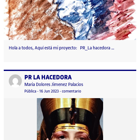
Hola a todos, Aquí está mi proyecto: PR_La hacedora …
PR LA HACEDORA
Publicado por
Publicado por
Maria Dolores Jimenez Palacios
Visibilidad:
Fecha de publicación
en PR LA HACEDORA
Pública
-
16 Jun 2023
-
comentario