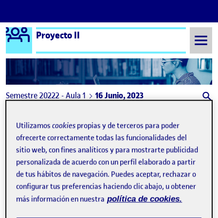
Logo Ágora
Proyecto II
Saltar al contenido
Semestre 20222 - Aula 1
16 Junio, 2023
16 Junio, 2023
Utilizamos
cookies
propias y de terceros para poder
ofrecerte correctamente todas las funcionalidades del
PR: La hacedora: S6 – Post 6/6
Publicado por
sitio web, con fines analíticos y para mostrarte publicidad
Publicado por
Azazel Fernández Prado
personalizada de acuerdo con un perfil elaborado a partir
Visibilidad:
Fecha de publicación
2 marzo, 2024 6:01 pm
en PR: La hacedora: S6 – Post 6/6
Pública
-
16 Jun 2023
-
comentario
de tus hábitos de navegación. Puedes aceptar, rechazar o
configurar tus preferencias haciendo clic abajo, u obtener
más información en nuestra
política de cookies.