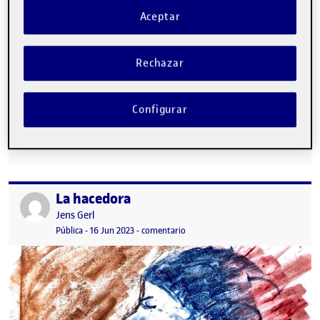
Aceptar
Rechazar
Configurar
¡Última entrega! PR_La hacedora …
La hacedora
Publicado por
Publicado por
Jens Gerl
Visibilidad:
Fecha de publicación
16 junio, 2023 11:09 pm
en La hacedora
Pública
-
16 Jun 2023
-
comentario