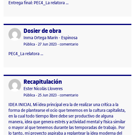
Entrega final: PEC4_La relatora …
Dosier de obra
Publicado por
Publicado por
Inma Ortega Marín - Espinosa
Visibilidad:
Fecha de publicación
en Dosier de obra
Pública
-
27 Jun 2023
-
comentario
PEC4_La relatora …
Recapitulación
Publicado por
Publicado por
Ester Nicolás Lloveres
Visibilidad:
Fecha de publicación
en Recapitulación
Pública
-
25 Jun 2023
-
comentario
IDEA INICIAL Mi idea principal era la de realizar una crítica a la
forma de plantearse el ocio que tenemos en la cultura capitalista,
en la cual todo tiempo libre debe ser productivo de alguna
manera, idea que genera estrés y actividad mental y física similar
o mayor al que tenemos durante las temporadas de trabajo. Por
lo tanto, mi proyecto aspiraba a replantear la idea moderna del