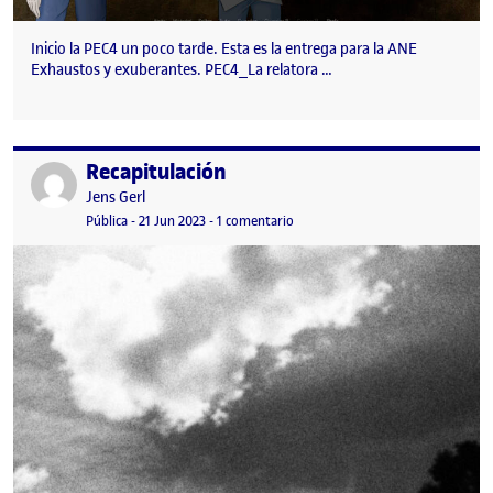
Inicio la PEC4 un poco tarde. Esta es la entrega para la ANE
Exhaustos y exuberantes. PEC4_La relatora …
Recapitulación
Publicado por
Publicado por
Jens Gerl
Visibilidad:
Fecha de publicación
21 junio, 2023 11:53 pm
en Recapitulación
Pública
-
21 Jun 2023
-
1 comentario