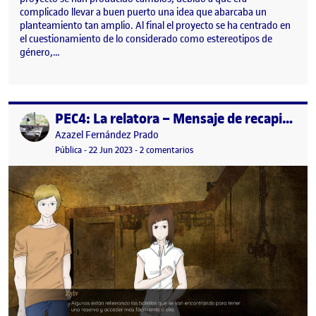
complicado llevar a buen puerto una idea que abarcaba un
planteamiento tan amplio. Al final el proyecto se ha centrado en
el cuestionamiento de lo considerado como estereotipos de
género,…
PEC4: La relatora – Mensaje de recapitulación
Publicado por
Publicado por
Azazel Fernández Prado
Visibilidad:
Fecha de publicación
2 marzo, 2024 6:00 pm
en PEC4: La relatora – Mensaje d
Pública
-
22 Jun 2023
-
2 comentarios