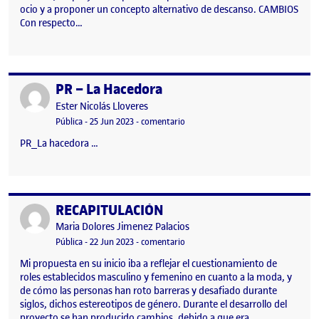
ocio y a proponer un concepto alternativo de descanso. CAMBIOS
Con respecto…
PR – La Hacedora
Publicado por
Publicado por
Ester Nicolás Lloveres
Visibilidad:
Fecha de publicación
en PR – La Hacedora
Pública
-
25 Jun 2023
-
comentario
PR_La hacedora …
RECAPITULACIÓN
Publicado por
Publicado por
Maria Dolores Jimenez Palacios
Visibilidad:
Fecha de publicación
en RECAPITULACIÓN
Pública
-
22 Jun 2023
-
comentario
Mi propuesta en su inicio iba a reflejar el cuestionamiento de
roles establecidos masculino y femenino en cuanto a la moda, y
de cómo las personas han roto barreras y desafiado durante
siglos, dichos estereotipos de género. Durante el desarrollo del
proyecto se han producido cambios, debido a que era