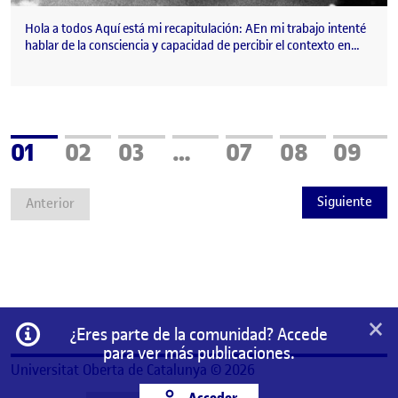
Hola a todos Aquí está mi recapitulación: AEn mi trabajo intenté
hablar de la consciencia y capacidad de percibir el contexto en…
Página
Página
Página
Página
Página
Págin
01
02
03
…
07
08
09
Siguiente
Anterior
×
Información
¿Eres parte de la comunidad? Accede
para ver más publicaciones.
Universitat Oberta de Catalunya © 2026
Acceder