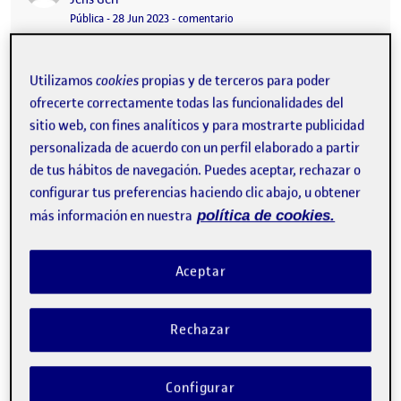
Visibilidad:
Fecha de publicación
28 junio, 2023 9:47 pm
en La relatora
Pública
-
28 Jun 2023
-
comentario
Utilizamos
cookies
propias y de terceros para poder
ofrecerte correctamente todas las funcionalidades del
sitio web, con fines analíticos y para mostrarte publicidad
personalizada de acuerdo con un perfil elaborado a partir
de tus hábitos de navegación. Puedes aceptar, rechazar o
configurar tus preferencias haciendo clic abajo, u obtener
más información en nuestra
política de cookies.
Hola a todos, Aquí está el resumen del proyecto. PEC4_La
Aceptar
relatora …
Rechazar
PEC 4 LA RELATORA
Publicado por
Configurar
Publicado por
Maria Dolores Jimenez Palacios