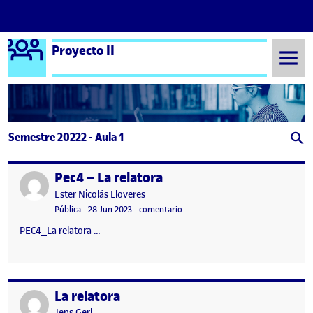
Logo Ágora
Proyecto II
Saltar al contenido
Semestre 20222 - Aula 1
Pec4 – La relatora
Publicado por
Publicado por
Ester Nicolás Lloveres
Visibilidad:
Fecha de publicación
en Pec4 – La relatora
Pública
-
28 Jun 2023
-
comentario
PEC4_La relatora …
La relatora
Publicado por
Publicado por
Jens Gerl