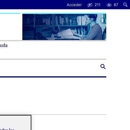
Acceder
211
87
uda