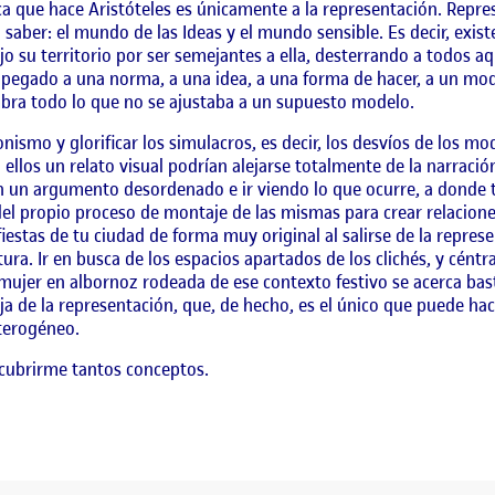
crítica que hace Aristóteles es únicamente a la representación. R
 saber: el mundo de las Ideas y el mundo sensible. Es decir, exi
 su territorio por ser semejantes a ella, desterrando a todos a
egado a una norma, a una idea, a una forma de hacer, a un mod
mbra todo lo que no se ajustaba a un supuesto modelo.
nismo y glorificar los simulacros, es decir, los desvíos de los mo
ellos un relato visual podrían alejarse totalmente de la narración
con un argumento desordenado e ir viendo lo que ocurre, a donde
del propio proceso de montaje de las mismas para crear relacion
fiestas de tu ciudad de forma muy original al salirse de la represe
ra. Ir en busca de los espacios apartados de los clichés, y cént
 mujer en albornoz rodeada de ese contexto festivo se acerca bast
eja de la representación, que, de hecho, es el único que puede ha
heterogéneo.
scubrirme tantos conceptos.