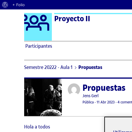
Acerca de WordPress
+ Folio
Logo Ágora
Proyecto II
Saltar al contenido
Participantes
Semestre 20222 - Aula 1
Propuestas
Propuestas
Publicado por
Publicado por
Jens Gerl
Visibilidad:
Fecha de publicación
Pública
-
11 Abr 2023
-
4 coment
Hola a todos