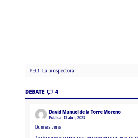
PEC1_La prospectora
CONTRIBUTIONS
EN PROPUESTAS
DEBATE
4
says:
David Manuel de la Torre Moreno
Visibilidad:
Pública
13 abril, 2023
Buenas Jens