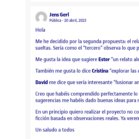
says:
Jens Gerl
Visibilidad:
Pública
20 abril, 2023
Hola
Me he decidido por la segunda propuesta: el rel
sueltas. Sería como el “tercero” observa lo que p
Me gusta la idea que sugiere
Ester
“un relato al
También me gusta lo dice
Cristina
“explorar las
David
me dice que sería interesante “fusionar a
Creo que habéis comprendido perfectamente lo qu
sugerencias me habéis dado buenas ideas para re
En un principio quiero realizar el proyecto no c
ficción basada en observaciones reales. Ya verem
Un saludo a todos