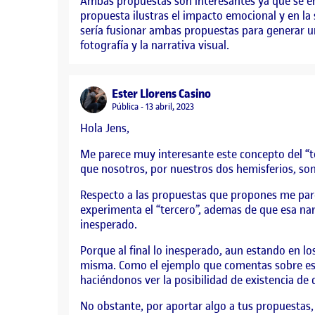
Ambas propuestas son interesantes ya que se enfo
propuesta ilustras el impacto emocional y en la
sería fusionar ambas propuestas para generar un
fotografía y la narrativa visual.
says:
Ester Llorens Casino
Visibilidad:
Pública
13 abril, 2023
Hola Jens,
Me parece muy interesante este concepto del “te
que nosotros, por nuestros dos hemisferios, so
Respecto a las propuestas que propones me pare
experimenta el “tercero”, ademas de que esa nar
inesperado.
Porque al final lo inesperado, aun estando en los
misma. Como el ejemplo que comentas sobre esa m
haciéndonos ver la posibilidad de existencia de 
No obstante, por aportar algo a tus propuestas,