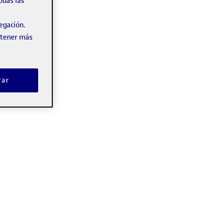
odas las
vegación.
obtener más
rar