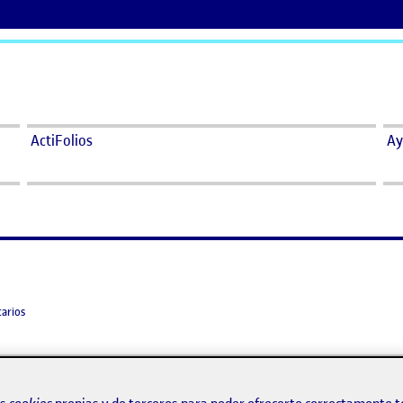
ActiFolios
Ay
en Propuestas
arios