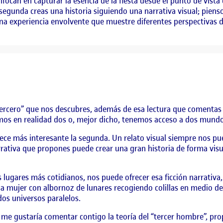
can en capturar la esencia de la fiesta desde el punto de vista 
 segunda creas una historia siguiendo una narrativa visual; piens
a experiencia envolvente que muestre diferentes perspectivas des
rcero” que nos descubres, además de esa lectura que comentas de
mos en realidad dos o, mejor dicho, tenemos acceso a dos mundo
ce más interesante la segunda. Un relato visual siempre nos p
rativa que propones puede crear una gran historia de forma visua
 lugares más cotidianos, nos puede ofrecer esa ficción narrativa, 
ujer con albornoz de lunares recogiendo colillas en medio de la
dos universos paralelos.
 me gustaría comentar contigo la teoría del “tercer hombre”, prop