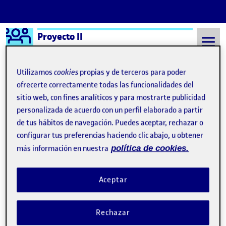
Logo Ágora
Proyecto II
Saltar al contenido
Utilizamos
cookies
propias y de terceros para poder
ofrecerte correctamente todas las funcionalidades del
sitio web, con fines analíticos y para mostrarte publicidad
Semestre 20222 - Aula 1
31 Marzo, 2023
personalizada de acuerdo con un perfil elaborado a partir
31 Marzo, 2023
de tus hábitos de navegación. Puedes aceptar, rechazar o
configurar tus preferencias haciendo clic abajo, u obtener
más información en nuestra
política de cookies.
PEC 1: Entrega final
Publicado por
Publicado por
Azazel Fernández Prado
Visibilidad:
Fecha de publicación
2 marzo, 2024 6:01 pm
en PEC 1: Entrega final
Pública
-
31 Mar 2023
-
comentario
Aceptar
Rechazar