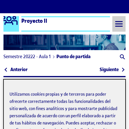
Logo Ágora
Proyecto II
Saltar al contenido
Semestre 20222 - Aula 1
Punto de partida
Navegación de entradas
: Valencia en Fallas 2023
: Ent
Anterior
Siguiente
Punto de partida
Publicado por
Publicado por
Utilizamos
cookies
propias y de terceros para poder
Patricio Conde Mirasso
Visibilidad:
Fecha de publicación
en Punto de partida
Pública
-
25 Mar 2023
-
1 comentario
ofrecerte correctamente todas las funcionalidades del
sitio web, con fines analíticos y para mostrarte publicidad
personalizada de acuerdo con un perfil elaborado a partir
Hola! Cuando puse la entrada de “poner algo sobre la mesa”
de tus hábitos de navegación. Puedes aceptar, rechazar o
dije que quería trabajar con acciones que reflexionen sobre