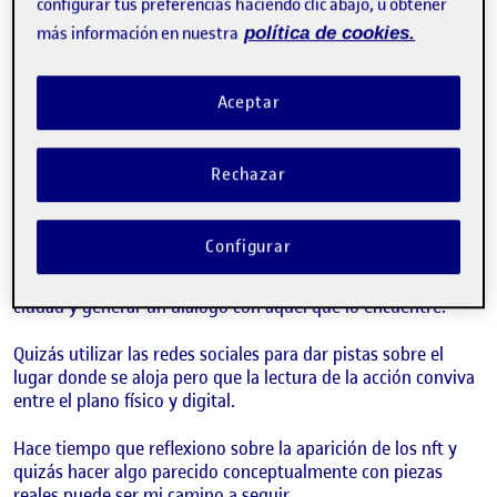
nuevos espacios para difundir dibujos, viñetas, humor
configurar tus preferencias haciendo clic abajo, u obtener
gráfico, etc…
más información en nuestra
política de cookies.
Al parecer las redes sociales son el lugar al que estamos
atados para conseguir llegar a un público. Todo es rápido, las
Aceptar
visualizaciones son fragmentadas y creo que no se llega a
apreciar del todo lo que puede abarcar un trabajo.
Rechazar
Utilizando mis personajes del proyecto “Historias del espacio
exterior” (hay ejemplos en mi entrada anterior), me gustaría
hacer una propuesta un tanto lúdica en espacios urbanos. La
Configurar
primera idea que me ha venido a la cabeza es imprimir
muñecos en 3D para colocarlos en espacios concretos de la
ciudad y generar un diálogo con aquel que lo encuentre.
Quizás utilizar las redes sociales para dar pistas sobre el
lugar donde se aloja pero que la lectura de la acción conviva
entre el plano físico y digital.
Hace tiempo que reflexiono sobre la aparición de los nft y
quizás hacer algo parecido conceptualmente con piezas
reales puede ser mi camino a seguir.