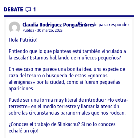
CONTRIBUTIONS
EN PUNTO DE PARTIDA
DEBATE
1
says:
Claudia Rodriguez-Ponga Linares
Accede para responder
Visibilidad:
Pública
30 marzo, 2023
Hola Patricio!
Entiendo que lo que planteas está también vinculado a
la escala? Estamos hablando de muñecos pequeños?
En ese caso me parece una bonita idea: una especie de
caza del tesoro o busqueda de estos «gnomos
alienigenas» por la ciudad, como si fueran pequeñas
apariciones.
Puede ser una forma muy literal de introducir «lo extra-
terrestre» en el medio terrestre y llamar la atención
sobre las circunstancias paranormales que nos rodean.
¿Conoces el trabajo de Slinkachu? Si no lo conoces
echalé un ojo!