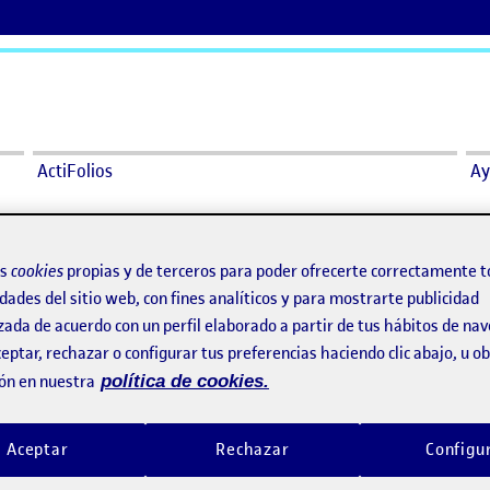
ActiFolios
Ay
ial
os
cookies
propias y de terceros para poder ofrecerte correctamente t
dades del sitio web, con fines analíticos y para mostrarte publicidad
cial
zada de acuerdo con un perfil elaborado a partir de tus hábitos de na
eptar, rechazar o configurar tus preferencias haciendo clic abajo, u 
ga parcial
ón en nuestra
política de cookies.
Aceptar
Rechazar
Configu
este proyecto. Hace poco tiempo descubrí un lugar que había sido