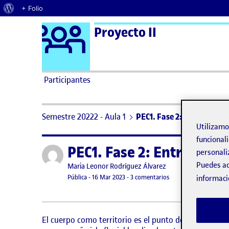
Acerca de WordPress
+ Folio
Logo Ágora
Proyecto II
Saltar al contenido
Participantes
Semestre 20222 - Aula 1
PEC1. Fase 2: Entrega parc
Utilizam
funcionali
PEC1. Fase 2: Entrega par
Publicado por
personali
Puedes ac
Publicado por
Maria Leonor Rodríguez Álvarez
Visibilidad:
Fecha de publicación
en PEC1. Fase 2: Entre
Pública
-
16 Mar 2023
-
3 comentarios
informaci
El cuerpo como territorio es el punto de partida de 