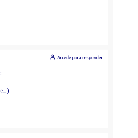
Accede para responder
:
te… )