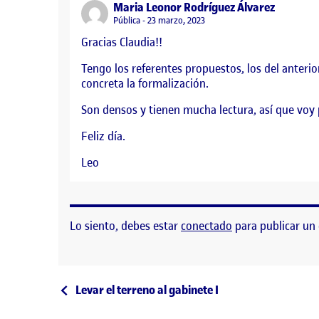
says:
Maria Leonor Rodríguez Álvarez
Visibilidad:
Pública
23 marzo, 2023
Gracias Claudia!!
Tengo los referentes propuestos, los del anter
concreta la formalización.
Son densos y tienen mucha lectura, así que voy 
Feliz día.
Leo
Lo siento, debes estar
conectado
para publicar un
Navegación de entrad
Entrada anterior
Levar el terreno al gabinete I