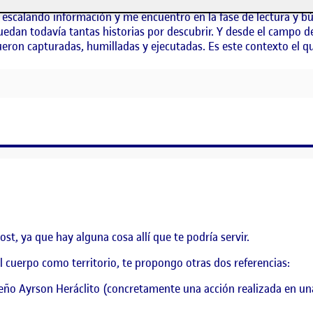
unta Umbría. Me impresionó el lugar, pisar el territorio y situa
 escalando información y me encuentro en la fase de lectura y
quedan todavía tantas historias por descubrir. Y desde el campo d
eron capturadas, humilladas y ejecutadas. Es este contexto el qu
IAL
st, ya que hay alguna cosa allí que te podría servir.
 cuerpo como territorio, te propongo otras dos referencias:
sileño Ayrson Heráclito (concretamente una acción realizada en un