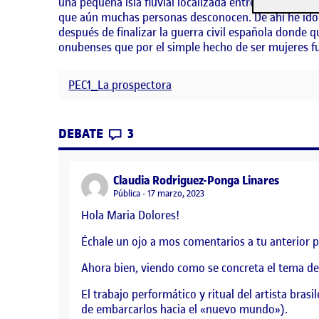
una pequeña isla fluvial localizada entre Huelva y P
que aún muchas personas desconocen. De ahí he ido
después de finalizar la guerra civil española donde 
onubenses que por el simple hecho de ser mujeres fu
PEC1_La prospectora
CONTRIBUTIONS
EN PEC1. FASE 2: ENTREGA PARC
DEBATE
3
says:
Claudia Rodriguez-Ponga Linares
Visibilidad:
Pública
17 marzo, 2023
Hola Maria Dolores!
Échale un ojo a mos comentarios a tu anterior po
Ahora bien, viendo como se concreta el tema del
El trabajo performático y ritual del artista bra
de embarcarlos hacia el «nuevo mundo»).