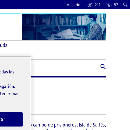
Acceder
211
87
uda
odas las
vegación.
obtener más
rar
 utilizado como campo de prisioneros, Isla de Saltés,