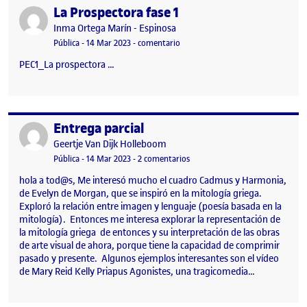
La Prospectora fase 1
Publicado por
Publicado por
Inma Ortega Marín - Espinosa
Visibilidad:
Fecha de publicación
14 marzo, 2023 2:56 pm
en La Prospectora fase 1
Pública
-
14 Mar 2023
-
comentario
PEC1_La prospectora …
Entrega parcial
Publicado por
Publicado por
Geertje Van Dijk Holleboom
Visibilidad:
Fecha de publicación
14 marzo, 2023 9:38 pm
en Entrega parcial
Pública
-
14 Mar 2023
-
2 comentarios
hola a tod@s, Me interesó mucho el cuadro Cadmus y Harmonia,
de Evelyn de Morgan, que se inspiró en la mitología griega.
Exploró la relación entre imagen y lenguaje (poesía basada en la
mitología). Entonces me interesa explorar la representación de
la mitología griega de entonces y su interpretación de las obras
de arte visual de ahora, porque tiene la capacidad de comprimir
pasado y presente. Algunos ejemplos interesantes son el vídeo
de Mary Reid Kelly Priapus Agonistes, una tragicomedia…