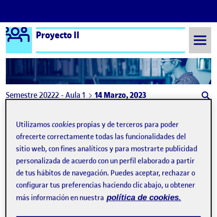
Logo Ágora
Proyecto II
Saltar al contenido
Semestre 20222 - Aula 1
14 Marzo, 2023
14 Marzo, 2023
Utilizamos
cookies
propias y de terceros para poder
ofrecerte correctamente todas las funcionalidades del
PEC 1: Fase 1 – Directions to Last Visitor
sitio web, con fines analíticos y para mostrarte publicidad
Publicado por
Publicado por
Azazel Fernández Prado
personalizada de acuerdo con un perfil elaborado a partir
Visibilidad:
Fecha de publicación
2 marzo, 2024 6:02 pm
en PEC 1: Fase 1 – Directions to Las
Pública
-
14 Mar 2023
-
comentario
de tus hábitos de navegación. Puedes aceptar, rechazar o
configurar tus preferencias haciendo clic abajo, u obtener
más información en nuestra
política de cookies.