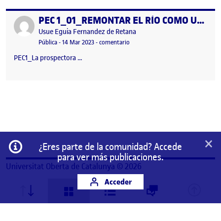
PEC 1_01_REMONTAR EL RÍO COMO UN SALMÓN
Publicado por
Publicado por
Usue Eguia Fernandez de Retana
Visibilidad:
Fecha de publicación
14 marzo, 2023 11:56 am
en PEC 1_01_REMONTAR EL RÍO 
Pública
-
14 Mar 2023
-
comentario
PEC1_La prospectora …
×
Información
¿Eres parte de la comunidad? Accede
para ver más publicaciones.
Universitat Oberta de Catalunya © 2026
Acceder
Este es un espacio de trabajo personal de un/a