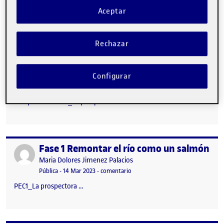
Aceptar
Rechazar
Configurar
Entrega correspondiente a la primera fase de la PEC 1: La
Prospectora. PEC1_La prospectora …
Fase 1 Remontar el río como un salmón
Publicado por
Publicado por
Maria Dolores Jimenez Palacios
Visibilidad:
Fecha de publicación
en Fase 1 Remontar el río como u
Pública
-
14 Mar 2023
-
comentario
PEC1_La prospectora …