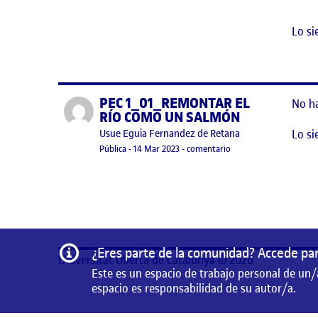
Lo si
PEC 1_01_REMONTAR EL
Publicado por
No h
RÍO COMO UN SALMÓN
Lo si
Publicado por
Usue Eguia Fernandez de Retana
Visibilidad:
Fecha de publicación
14 marzo, 2023 11:56 am
en PEC 1_01_REMONT
Pública
-
14 Mar 2023
-
comentario
Información
¿Eres parte de la comunidad? Accede par
Universitat Oberta de Catalunya © 2026
Este es un espacio de trabajo personal de un/
espacio es responsabilidad de su autor/a.