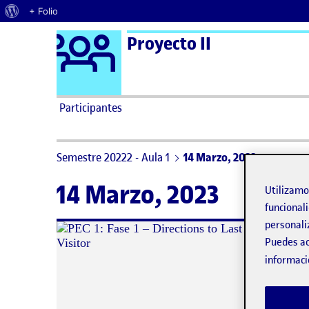
Acerca de WordPress
+ Folio
Logo Ágora
Proyecto II
Saltar al contenido
Participantes
Semestre 20222 - Aula 1
14 Marzo, 2023
14 Marzo, 2023
Utilizam
funcionali
personali
No h
Puedes ac
informaci
Lo si