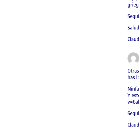
grieg
Segui
Salud
Claud
Otra
has i
Ninfa
Y est
v=8
Segu
Claud