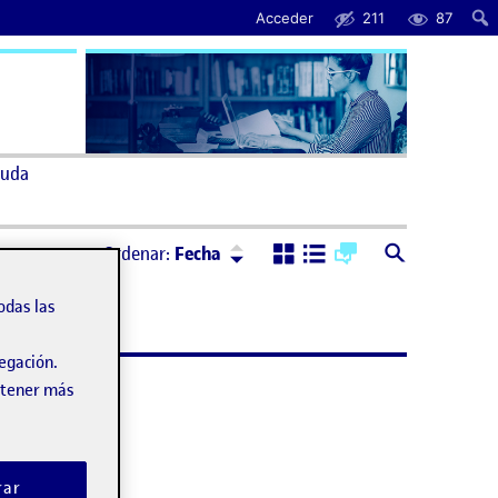
Acceder
211
87
uda
Ordenar:
Descendente
Ordenar:
Fecha
odas las
vegación.
obtener más
rar