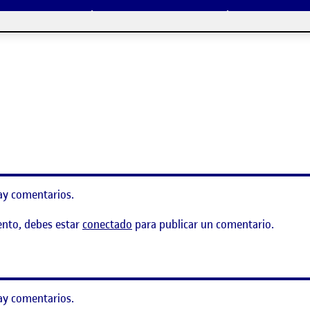
tions to Last Visitor
ay comentarios.
ento, debes estar
conectado
para publicar un comentario.
 río como un salmón
ay comentarios.