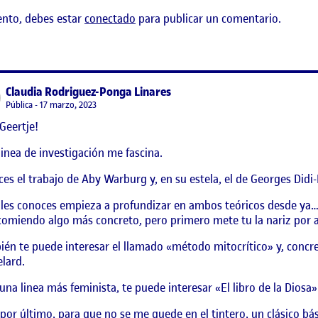
ento, debes estar
conectado
para publicar un comentario.
1
says:
Claudia Rodriguez-Ponga Linares
Visibilidad:
Pública
17 marzo, 2023
Geertje!
linea de investigación me fascina.
es el trabajo de Aby Warburg y, en su estela, el de Georges Di
 les conoces empieza a profundizar en ambos teóricos desde ya… 
comiendo algo más concreto, pero primero mete tu la nariz por a
én te puede interesar el llamado «método mitocrítico» y, concre
lard.
 una linea más feminista, te puede interesar «El libro de la Diosa
 por último, para que no se me quede en el tintero, un clásico bá