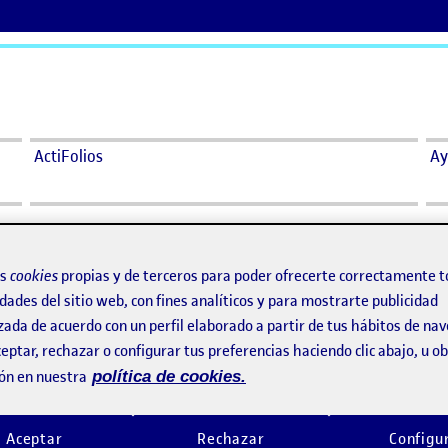
ActiFolios
Ay
os
cookies
propias y de terceros para poder ofrecerte correctamente t
dades del sitio web, con fines analíticos y para mostrarte publicidad
zada de acuerdo con un perfil elaborado a partir de tus hábitos de na
ay comentarios.
eptar, rechazar o configurar tus preferencias haciendo clic abajo, u 
ón en nuestra
política de cookies.
ento, debes estar
conectado
para publicar un comentario.
Aceptar
Rechazar
Configu