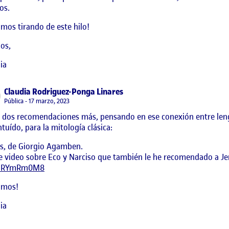
os.
mos tirando de este hilo!
os,
ia
says:
Claudia Rodriguez-Ponga Linares
Visibilidad:
Pública
17 marzo, 2023
s dos recomendaciones más, pensando en ese conexión entre len
ntuído, para la mitología clásica:
s, de Giorgio Agamben.
e video sobre Eco y Narciso que también le he recomendado a J
alRYmRm0M8
imos!
ia