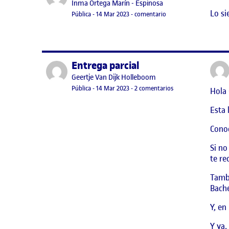
Publicado por
Inma Ortega Marín - Espinosa
Lo si
Visibilidad:
Fecha de publicación
14 marzo, 2023 2:56 pm
en La Prospectora fase 
Pública
-
14 Mar 2023
-
comentario
Entrega parcial
Publicado por
Publicado por
Geertje Van Dijk Holleboom
Visibilidad:
Fecha de publicación
14 marzo, 2023 9:38 pm
en Entrega parcial
Pública
-
14 Mar 2023
-
2 comentarios
Hola 
Esta 
Conoc
Si no
te re
Tambi
Bache
Y, en
Y ya,