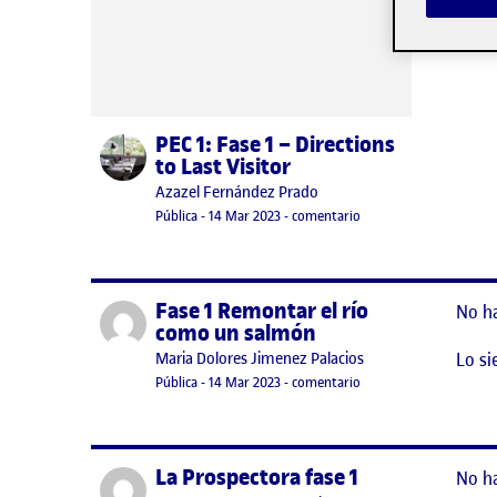
PEC 1: Fase 1 – Directions
Publicado por
to Last Visitor
Publicado por
Azazel Fernández Prado
Visibilidad:
Fecha de publicación
2 marzo, 2024 6:02 pm
en PEC 1: Fase 1 – Direc
Pública
-
14 Mar 2023
-
comentario
Fase 1 Remontar el río
Publicado por
No h
como un salmón
Lo si
Publicado por
Maria Dolores Jimenez Palacios
Visibilidad:
Fecha de publicación
en Fase 1 Remontar el
Pública
-
14 Mar 2023
-
comentario
La Prospectora fase 1
Publicado por
No h