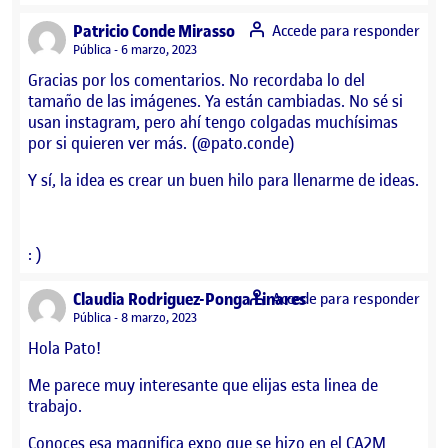
says:
Patricio Conde Mirasso
Accede para responder
Visibilidad:
Pública
6 marzo, 2023
Gracias por los comentarios. No recordaba lo del
tamaño de las imágenes. Ya están cambiadas. No sé si
usan instagram, pero ahí tengo colgadas muchísimas
por si quieren ver más. (@pato.conde)
Y sí, la idea es crear un buen hilo para llenarme de ideas.
: )
says:
Claudia Rodriguez-Ponga Linares
Accede para responder
Visibilidad:
Pública
8 marzo, 2023
Hola Pato!
Me parece muy interesante que elijas esta linea de
trabajo.
Conoces esa magnifica expo que se hizo en el CA2M