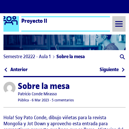
Logo Ágora
Proyecto II
Saltar al contenido
Semestre 20222 - Aula 1
Sobre la mesa
Navegación de entradas
: Sobre la mesa
: Sob
Anterior
Siguiente
Sobre la mesa
Publicado por
Publicado por
Patricio Conde Mirasso
Visibilidad:
Fecha de publicación
6 marzo, 2023 7:35 pm
en Sobre la mesa
Pública
-
6 Mar 2023
-
5 comentarios
Hola! Soy Pato Conde, dibujo viñetas para la revista
Mongolia y Jot Down y aprovecho esta entrada para