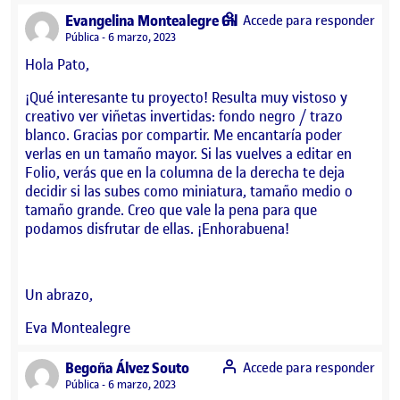
says:
Evangelina Montealegre Gil
Accede para responder
Visibilidad:
Pública
6 marzo, 2023
Hola Pato,
¡Qué interesante tu proyecto! Resulta muy vistoso y
creativo ver viñetas invertidas: fondo negro / trazo
blanco. Gracias por compartir. Me encantaría poder
verlas en un tamaño mayor. Si las vuelves a editar en
Folio, verás que en la columna de la derecha te deja
decidir si las subes como miniatura, tamaño medio o
tamaño grande. Creo que vale la pena para que
podamos disfrutar de ellas. ¡Enhorabuena!
Un abrazo,
Eva Montealegre
says:
Begoña Álvez Souto
Accede para responder
Visibilidad:
Pública
6 marzo, 2023